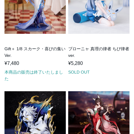
Gift＋ 1/8 スカーク・喜びの集い
ブローニャ 真理の律者 ちび律者
Ver.
ver.
¥7,480
¥5,280
本商品の販売は終了いたしまし
SOLD OUT
た