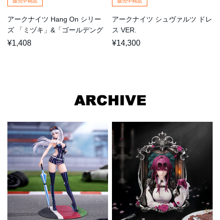
販売中商品
販売中商品
アークナイツ Hang On シリー
アークナイツ シュヴァルツ ドレ
ズ 「ミヅキ」&「ゴールデング
ス VER.
ロー」
¥1,408
¥14,300