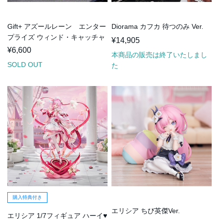
Gift+ アズールレーン エンター
Diorama カフカ 待つのみ Ver.
プライズ ウィンド・キャッチャ
¥14,905
ー
¥6,600
本商品の販売は終了いたしまし
SOLD OUT
た
購入特典付き
エリシア ちび英傑Ver.
エリシア 1/7フィギュア ハーイ♥